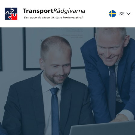
SE
DK
ENG
SE