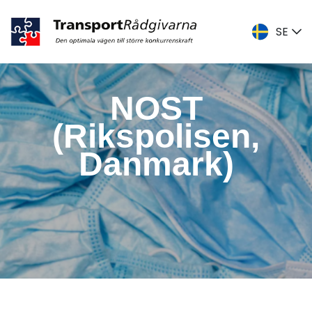
SE
DK
ENG
NOST
SE
(Rikspolisen,
Danmark)