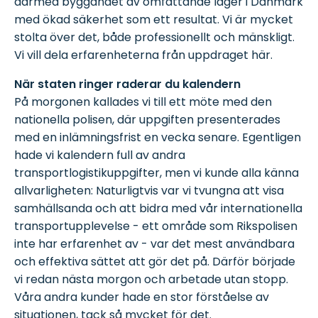
därmed byggandet av omfattande lager i Danmark
med ökad säkerhet som ett resultat. Vi är mycket
stolta över det, både professionellt och mänskligt.
Vi vill dela erfarenheterna från uppdraget här.
När staten ringer raderar du kalendern
På morgonen kallades vi till ett möte med den
nationella polisen, där uppgiften presenterades
med en inlämningsfrist en vecka senare. Egentligen
hade vi kalendern full av andra
transportlogistikuppgifter, men vi kunde alla känna
allvarligheten: Naturligtvis var vi tvungna att visa
samhällsanda och att bidra med vår internationella
transportupplevelse - ett område som Rikspolisen
inte har erfarenhet av - var det mest användbara
och effektiva sättet att gör det på. Därför började
vi redan nästa morgon och arbetade utan stopp.
Våra andra kunder hade en stor förståelse av
situationen, tack så mycket för det.