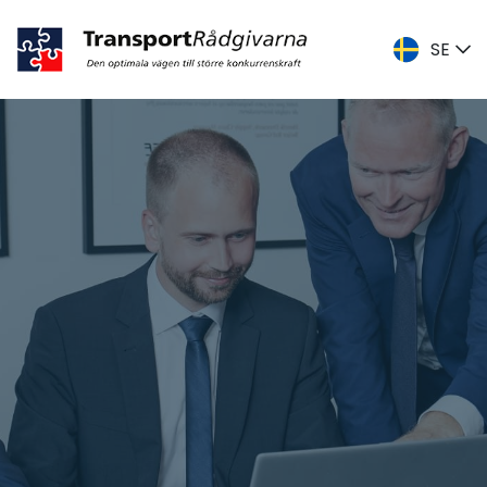
SE
DK
ENG
SE