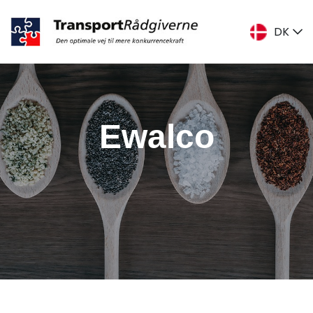
DK
DK
ENG
SE
Ewalco